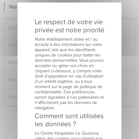
Navigation
Le respect de votre vie
Découvrez le Centre Hospitalier
privée est notre priorité
Notre établissement stoke et / ou
accède à des informations sur votre
Comment venir au Centre Hospitalier
appareil, tels que les identifiants
uniques de cookies pour traiter les
données personnelles. Vous pouvez
Préparer votre séjour à l’Hôpital
accepter ou gérer vos choix en
cliquant ci-dessous, y compris votre
droit d’opposition en cas d’utilisation
Pendant votre séjour à l’Hôpital
d’un intérêt légitime, ou à tout
moment sur la page de politique de
confidentialité. Ces préférences
Votre retour au domicile
seront signalées à nos partenaires et
n’affecteront pas les données de
navigation.
Comment sont utilisées
les données ?
Le Centre Hospitalier Le Quesnoy
utilise des cookies pour garantir son