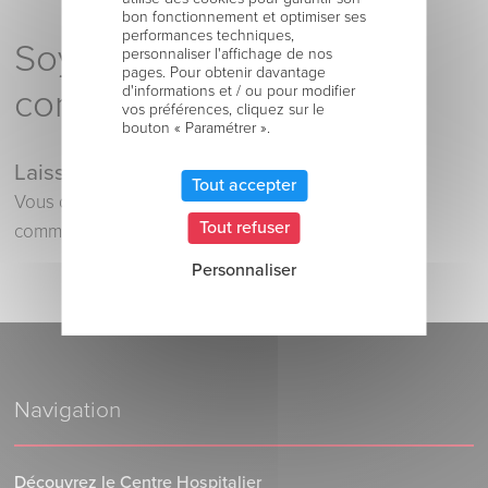
bon fonctionnement et optimiser ses
performances techniques,
Soyez le premier à
personnaliser l'affichage de nos
pages. Pour obtenir davantage
d'informations et / ou pour modifier
commenter !
vos préférences, cliquez sur le
bouton « Paramétrer ».
Laisser un commentaire
Tout accepter
Vous devez
vous connecter
pour publier un
Tout refuser
commentaire.
Personnaliser
Navigation
Découvrez le Centre Hospitalier