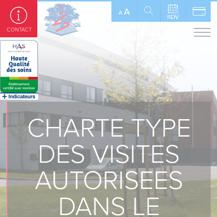
Panneau de gestion des cookies
A
A
CONTACT
CHARTE TYPE
DES VISITES
AUTORISEES
DANS LE