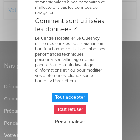
seront signalées à nos partenaires et
n’affecteront pas les données de
Votre retour au domicile
navigation.
Comment sont utilisées
les données ?
Le Centre Hospitalier Le Quesnoy
utilise des cookies pour garantir son
bon fonctionnement et optimiser ses
performances techniques,
personnaliser l'affichage de nos
Navigation
pages. Pour obtenir davantage
d'informations et / ou pour modifier
vos préférences, cliquez sur le
bouton « Paramétrer ».
Découvrez le Centre Hospitalier
Tout accepter
Comment venir au Centre Hospitalier
Tout refuser
Préparer votre séjour à l’Hôpital
Personnaliser
Pendant votre séjour à l’Hôpital
Votre retour au domicile