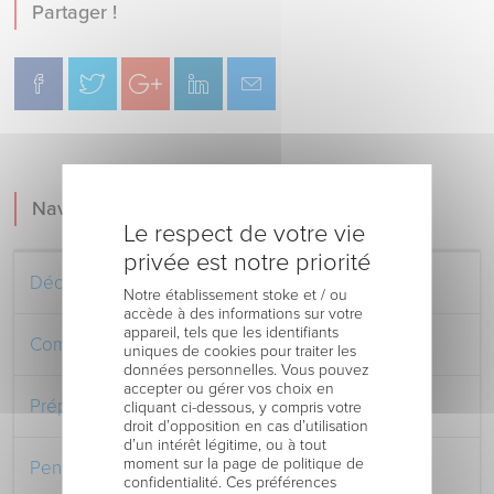
Partager !
Navigation
Le respect de votre vie
privée est notre priorité
Découvrez le Centre Hospitalier
Notre établissement stoke et / ou
accède à des informations sur votre
appareil, tels que les identifiants
Comment venir au Centre Hospitalier
uniques de cookies pour traiter les
données personnelles. Vous pouvez
accepter ou gérer vos choix en
Préparer votre séjour à l’Hôpital
cliquant ci-dessous, y compris votre
droit d’opposition en cas d’utilisation
d’un intérêt légitime, ou à tout
moment sur la page de politique de
Pendant votre séjour à l’Hôpital
confidentialité. Ces préférences