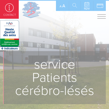
Panneau de gestion des cookies
A
A
CONTACT
service
Patients
cérébro-lésés