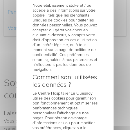
Notre établissement stoke et / ou
accède à des informations sur votre
Pendant votre séjour à l’Hôpital
appareil, tels que les identifiants
uniques de cookies pour traiter les
données personnelles. Vous pouvez
Votre retour au domicile
accepter ou gérer vos choix en
cliquant ci-dessous, y compris votre
droit d’opposition en cas d’utilisation
d’un intérêt légitime, ou à tout
moment sur la page de politique de
confidentialité. Ces préférences
seront signalées à nos partenaires et
n’affecteront pas les données de
navigation.
Comment sont utilisées
Soyez le premier à
les données ?
commenter !
Le Centre Hospitalier Le Quesnoy
utilise des cookies pour garantir son
bon fonctionnement et optimiser ses
performances techniques,
Laisser un commentaire
personnaliser l'affichage de nos
pages. Pour obtenir davantage
Vous devez
vous connecter
pour publier un
d'informations et / ou pour modifier
vos préférences, cliquez sur le
commentaire.