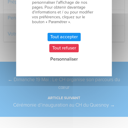
Préparer votre séjour à l’Hôpital
personnaliser l'affichage de nos
pages. Pour obtenir davantage
d'informations et / ou pour modifier
vos préférences, cliquez sur le
Pendant votre séjour à l’Hôpital
bouton « Paramétrer ».
Votre retour au domicile
Tout accepter
Tout refuser
Personnaliser
Pagination
ARTICLE PRÉCÉDENT
←
Dimanche 19 Mai : Le CH organise son parcours du
cœur
ARTICLE SUIVANT
Cérémonie d’inauguration au CH du Quesnoy
→