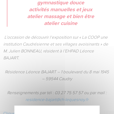
gymnastique douce
activités manuelles et jeux
atelier massage et bien être
atelier cuisine
L’occasion de découvrir l‘exposition sur « La COOP une
institution Caudrésienne et ses villages avoisinants » de
M. Julien BONNEAU, résident à l’EHPAD Léonce
BAJART.
Résidence Léonce BAJART – 1 boulevard du 8 mai 1945
– 59544 Caudry
Renseignements par tél : 03 27 75 57 57 ou par mail :
residence-bajart@ch-lequesnoy.fr
Cliquez sur le lien Facebook de l’évènement