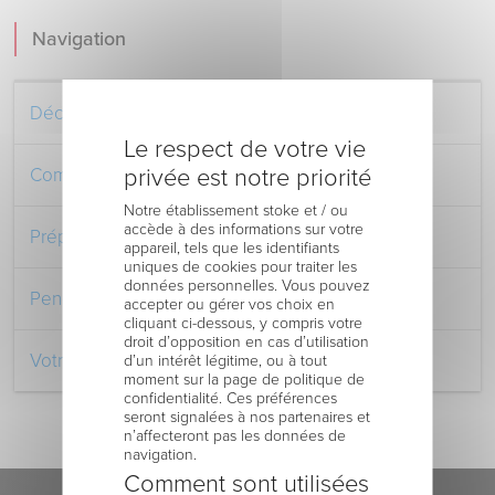
Navigation
Découvrez le Centre Hospitalier
Le respect de votre vie
privée est notre priorité
Comment venir au Centre Hospitalier
Notre établissement stoke et / ou
accède à des informations sur votre
Préparer votre séjour à l’Hôpital
appareil, tels que les identifiants
uniques de cookies pour traiter les
données personnelles. Vous pouvez
Pendant votre séjour à l’Hôpital
accepter ou gérer vos choix en
cliquant ci-dessous, y compris votre
droit d’opposition en cas d’utilisation
Votre retour au domicile
d’un intérêt légitime, ou à tout
moment sur la page de politique de
confidentialité. Ces préférences
seront signalées à nos partenaires et
n’affecteront pas les données de
navigation.
Comment sont utilisées