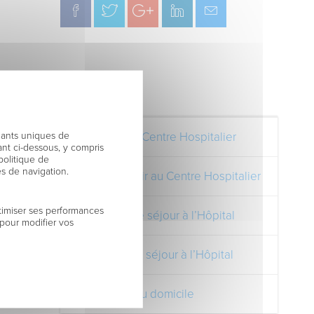
Navigation
fiants uniques de
Découvrez le Centre Hospitalier
nt ci-dessous, y compris
politique de
es de navigation.
Comment venir au Centre Hospitalier
timiser ses performances
Préparer votre séjour à l’Hôpital
 pour modifier vos
Pendant votre séjour à l’Hôpital
Votre retour au domicile