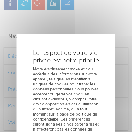
Navigation
Le respect de votre vie
Découvrez le Centre Hospitalier
privée est notre priorité
Notre établissement stoke et / ou
Comment venir au Centre Hospitalier
accède à des informations sur votre
appareil, tels que les identifiants
uniques de cookies pour traiter les
Préparer votre séjour à l’Hôpital
données personnelles. Vous pouvez
accepter ou gérer vos choix en
cliquant ci-dessous, y compris votre
droit d’opposition en cas d’utilisation
Pendant votre séjour à l’Hôpital
d’un intérêt légitime, ou à tout
moment sur la page de politique de
confidentialité. Ces préférences
Votre retour au domicile
seront signalées à nos partenaires et
n’affecteront pas les données de