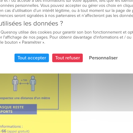
e et / ou accède à des informations sur votre appareil, tels que les identi
 données personnelles. Vous pouvez accepter ou gérer vos choix en cliqua
en cas d’utilisation d’un intérêt légitime, ou à tout moment sur la page de 
férences seront signalées à nos partenaires et n’affecteront pas les donné
tilisées les données ?
e Quesnoy utilise des cookies pour garantir son bon fonctionnement et op
r l'affichage de nos pages. Pour obtenir davantage d'informations et / ou
 le bouton « Paramétrer ».
Tout accepter
Tout refuser
Personnaliser