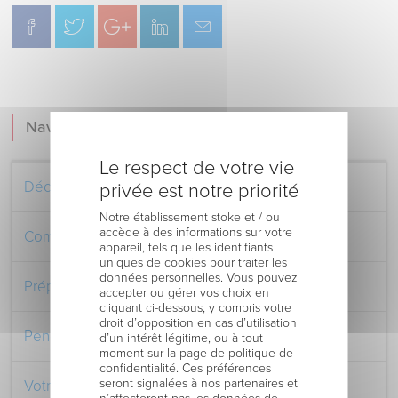
Navigation
Le respect de votre vie
Découvrez le Centre Hospitalier
privée est notre priorité
Notre établissement stoke et / ou
accède à des informations sur votre
Comment venir au Centre Hospitalier
appareil, tels que les identifiants
uniques de cookies pour traiter les
données personnelles. Vous pouvez
Préparer votre séjour à l’Hôpital
accepter ou gérer vos choix en
cliquant ci-dessous, y compris votre
droit d’opposition en cas d’utilisation
Pendant votre séjour à l’Hôpital
d’un intérêt légitime, ou à tout
moment sur la page de politique de
confidentialité. Ces préférences
seront signalées à nos partenaires et
Votre retour au domicile