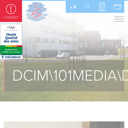
Panneau de gestion des cookies
A
A
CONTACT
DCIM\101MEDIA\