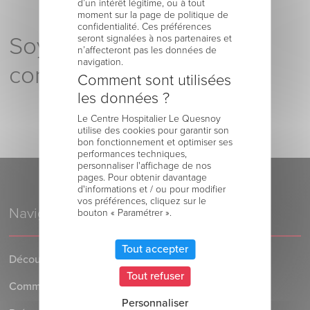
d’un intérêt légitime, ou à tout
moment sur la page de politique de
confidentialité. Ces préférences
Soyez le premier à
seront signalées à nos partenaires et
n’affecteront pas les données de
navigation.
commenter !
Comment sont utilisées
les données ?
Le Centre Hospitalier Le Quesnoy
utilise des cookies pour garantir son
bon fonctionnement et optimiser ses
performances techniques,
personnaliser l'affichage de nos
pages. Pour obtenir davantage
d'informations et / ou pour modifier
vos préférences, cliquez sur le
Navigation
bouton « Paramétrer ».
Tout accepter
Découvrez le Centre Hospitalier
Tout refuser
Comment venir au Centre Hospitalier
Personnaliser