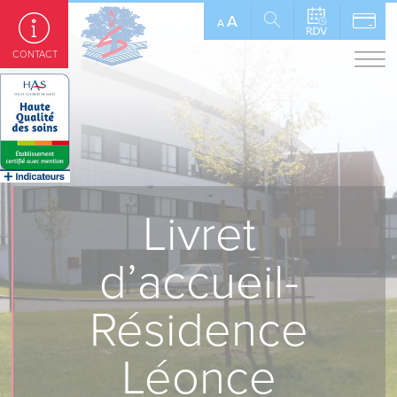
Panneau de gestion des cookies
A
A
CONTACT
Livret
d’accueil-
Résidence
Léonce