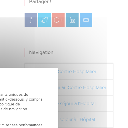
Partager !
Navigation
Découvrez le Centre Hospitalier
Comment venir au Centre Hospitalier
fiants uniques de
nt ci-dessous, y compris
Préparer votre séjour à l’Hôpital
politique de
es de navigation.
Pendant votre séjour à l’Hôpital
timiser ses performances