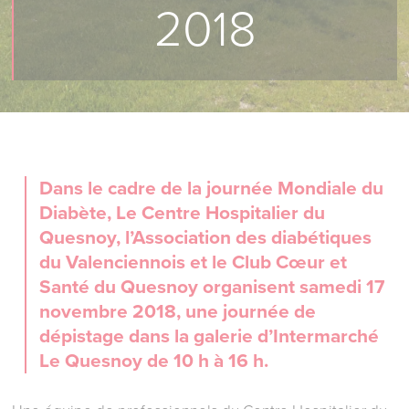
2018
Dans le cadre de la journée Mondiale du
Diabète, Le Centre Hospitalier du
Quesnoy, l’Association des diabétiques
du Valenciennois et le Club Cœur et
Santé du Quesnoy organisent samedi 17
novembre 2018, une journée de
dépistage dans la galerie d’Intermarché
Le Quesnoy de 10 h à 16 h.