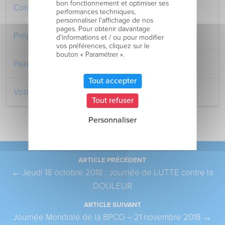
bon fonctionnement et optimiser ses
Comment venir au Centre Hospitalier
performances techniques,
personnaliser l'affichage de nos
pages. Pour obtenir davantage
Préparer votre séjour à l’Hôpital
d'informations et / ou pour modifier
vos préférences, cliquez sur le
bouton « Paramétrer ».
Pendant votre séjour à l’Hôpital
Tout accepter
Votre retour au domicile
Tout refuser
Personnaliser
Pagination
ARTICLE PRÉCÉDENT
←
Jeudi 18 octobre 2018 : Journée de LUTTE contre la
DOULEUR
ARTICLE SUIVANT
Journée Mondiale de la BPCO – 21 novembre 2018
→