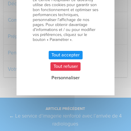
Découvrez le Centre Hospitalier
utilise des cookies pour garantir son
bon fonctionnement et optimiser ses
performances techniques,
Comment venir au Centre Hospitalier
personnaliser l'affichage de nos
pages. Pour obtenir davantage
d'informations et / ou pour modifier
vos préférences, cliquez sur le
Préparer votre séjour à l’Hôpital
bouton « Paramétrer ».
Pendant votre séjour à l’Hôpital
Tout accepter
Tout refuser
Votre retour au domicile
Personnaliser
Pagination
ARTICLE PRÉCÉDENT
←
Le service d’imagerie renforcé avec l’arrivée de 4
radiologues