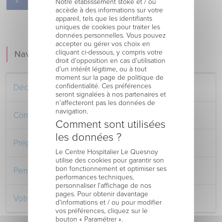
Notre établissement stoke et / ou
accède à des informations sur votre
appareil, tels que les identifiants
uniques de cookies pour traiter les
données personnelles. Vous pouvez
accepter ou gérer vos choix en
cliquant ci-dessous, y compris votre
Navigation
droit d’opposition en cas d’utilisation
d’un intérêt légitime, ou à tout
moment sur la page de politique de
confidentialité. Ces préférences
Découvrez le Centre Hospitalier
seront signalées à nos partenaires et
n’affecteront pas les données de
navigation.
Comment venir au Centre Hospitalier
Comment sont utilisées
les données ?
Préparer votre séjour à l’Hôpital
Le Centre Hospitalier Le Quesnoy
utilise des cookies pour garantir son
bon fonctionnement et optimiser ses
Pendant votre séjour à l’Hôpital
performances techniques,
personnaliser l'affichage de nos
pages. Pour obtenir davantage
Votre retour au domicile
d'informations et / ou pour modifier
vos préférences, cliquez sur le
bouton « Paramétrer ».