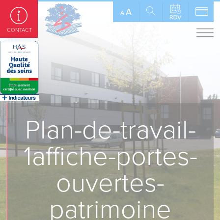
Panneau de gestion des cookies
A
A
CONTACT
Plan-de-travail-
1affiche-portes-
ouvertes-
patrimoine