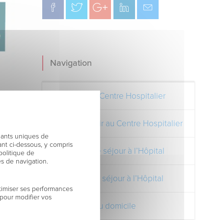
Navigation
Découvrez le Centre Hospitalier
Comment venir au Centre Hospitalier
fiants uniques de
nt ci-dessous, y compris
Préparer votre séjour à l’Hôpital
politique de
es de navigation.
Pendant votre séjour à l’Hôpital
timiser ses performances
 pour modifier vos
Votre retour au domicile