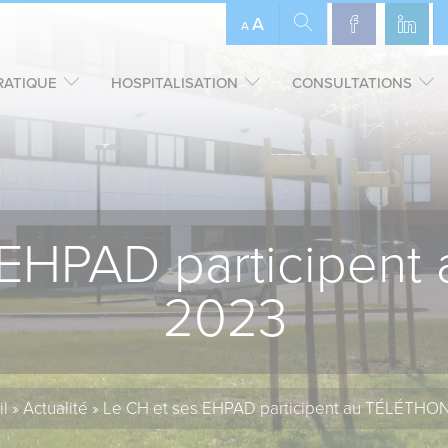
A
A
RATIQUE
HOSPITALISATION
CONSULTATIONS
 EHPAD participen
2023
il
»
Actualité
»
Le CH et ses EHPAD participent au TÉLÉTHO