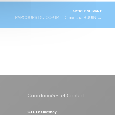
ARTICLE SUIVANT
PARCOURS DU CŒUR – Dimanche 9 JUIN
→
Coordonnées et Contact
C.H. Le Quesnoy