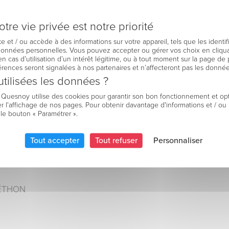
tre vie privée est notre priorité
e et / ou accède à des informations sur votre appareil, tels que les identi
 données personnelles. Vous pouvez accepter ou gérer vos choix en cliqua
en cas d’utilisation d’un intérêt légitime, ou à tout moment sur la page de 
férences seront signalées à nos partenaires et n’affecteront pas les donné
tilisées les données ?
e Quesnoy utilise des cookies pour garantir son bon fonctionnement et op
r l'affichage de nos pages. Pour obtenir davantage d'informations et / ou
 le bouton « Paramétrer ».
Tout accepter
Tout refuser
Personnaliser
 présents dans le hall de l’Hôpital, 90 rue du 8 mai 1945 au
ÉLÉTHON