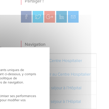
Partager !
Navigation
Découvrez le Centre Hospitalier
fiants uniques de
nt ci-dessous, y compris
Comment venir au Centre Hospitalier
politique de
es de navigation.
Préparer votre séjour à l’Hôpital
timiser ses performances
 pour modifier vos
Pendant votre séjour à l’Hôpital