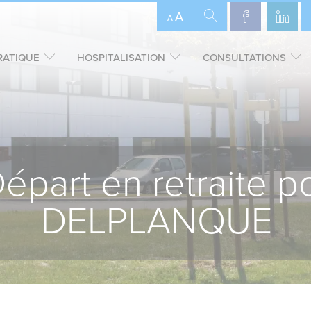
A
A
RATIQUE
HOSPITALISATION
CONSULTATIONS
Départ en retraite 
DELPLANQUE