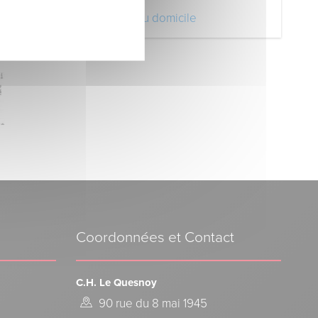
Votre retour au domicile
Coordonnées et Contact
C.H. Le Quesnoy
90 rue du 8 mai 1945