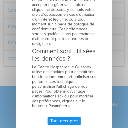
accepter ou gérer vos choix en
cliquant ci-dessous, y compris votre
Comment venir au Centre Hospitalier
droit d’opposition en cas d’utilisation
d’un intérêt légitime, ou à tout
moment sur la page de politique de
Préparer votre séjour à l’Hôpital
confidentialité. Ces préférences
seront signalées à nos partenaires et
n’affecteront pas les données de
Pendant votre séjour à l’Hôpital
navigation.
Comment sont utilisées
les données ?
Votre retour au domicile
Le Centre Hospitalier Le Quesnoy
utilise des cookies pour garantir son
bon fonctionnement et optimiser ses
performances techniques,
personnaliser l'affichage de nos
pages. Pour obtenir davantage
d'informations et / ou pour modifier
Pagination
ARTICLE PRÉCÉDENT
vos préférences, cliquez sur le
←
Modalités pour les visites dès lors qu’il n’y a pas
bouton « Paramétrer ».
d’épidémie
Tout accepter
ARTICLE SUIVANT