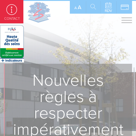
Panneau de gestion des cookies
A
A
CONTACT
Nouvelles
règles à
respecter
impérativement