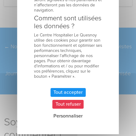
n’affecteront pas les données de
navigation.
Comment sont utilisées
les données ?
Le Centre Hospitalier Le Quesnoy
Pagination
ARTICLE PRÉCÉDENT
utilise des cookies pour garantir son
bon fonctionnement et optimiser ses
←
Nouvelles modalités à partir du 22 juin pour les visites
performances techniques,
en EHPAD
personnaliser l'affichage de nos
pages. Pour obtenir davantage
d'informations et / ou pour modifier
ARTICLE SUIVANT
vos préférences, cliquez sur le
Journée de dépistage gratuit et ouvert à tous organisée
bouton « Paramétrer ».
par la ville du Quesnoy
→
Tout accepter
Tout refuser
Personnaliser
Soyez le premier à
commenter !