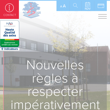
Panneau de gestion des cookies
A
A
CONTACT
Nouvelles
règles à
respecter
impérativement