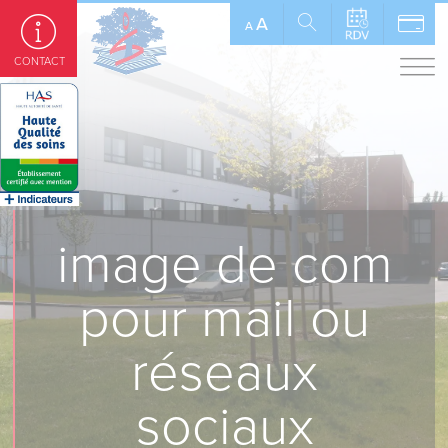
Panneau de gestion des cookies
A
A
CONTACT
image de com
pour mail ou
réseaux
sociaux