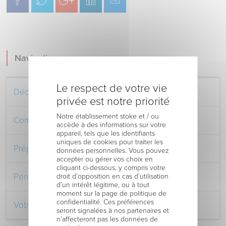
Navigation
Le respect de votre vie
Découvrez le Centre Hospitalier
privée est notre priorité
Notre établissement stoke et / ou
Comment venir au Centre Hospitalier
accède à des informations sur votre
appareil, tels que les identifiants
uniques de cookies pour traiter les
Préparer votre séjour à l’Hôpital
données personnelles. Vous pouvez
accepter ou gérer vos choix en
cliquant ci-dessous, y compris votre
Pendant votre séjour à l’Hôpital
droit d’opposition en cas d’utilisation
d’un intérêt légitime, ou à tout
moment sur la page de politique de
confidentialité. Ces préférences
Votre retour au domicile
seront signalées à nos partenaires et
n’affecteront pas les données de