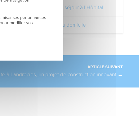
es de navigation.
Pendant votre séjour à l’Hôpital
timiser ses performances
 pour modifier vos
Votre retour au domicile
ARTICLE SUIVANT
te à Landrecies, un projet de construction innovant
→