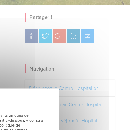
Partager !
Navigation
Découvrez le Centre Hospitalier
Comment venir au Centre Hospitalier
fiants uniques de
nt ci-dessous, y compris
Préparer votre séjour à l’Hôpital
politique de