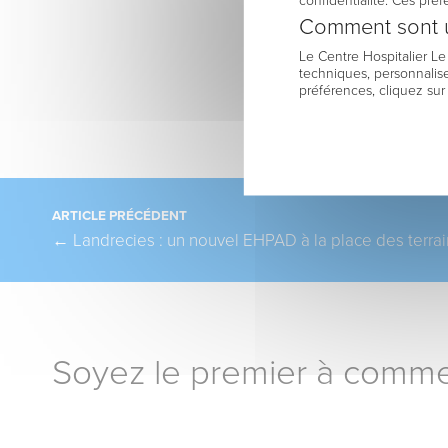
confidentialité. Ces pré
Comment sont u
Le Centre Hospitalier L
techniques, personnalise
préférences, cliquez sur
Pagination
ARTICLE PRÉCÉDENT
←
Landrecies : un nouvel EHPAD à la place des terra
Soyez le premier à comme