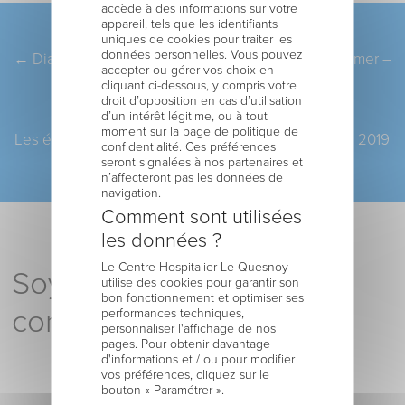
accède à des informations sur votre
appareil, tels que les identifiants
Pagination
ARTICLE PRÉCÉDENT
uniques de cookies pour traiter les
données personnelles. Vous pouvez
←
Diabète : une journée pour se dépister et s’informer –
accepter ou gérer vos choix en
nov 2019
cliquant ci-dessous, y compris votre
droit d’opposition en cas d’utilisation
d’un intérêt légitime, ou à tout
ARTICLE SUIVANT
moment sur la page de politique de
Les élèves du lycée en visite à la Résidence – déc. 2019
confidentialité. Ces préférences
seront signalées à nos partenaires et
→
n’affecteront pas les données de
navigation.
Comment sont utilisées
les données ?
Le Centre Hospitalier Le Quesnoy
Soyez le premier à
utilise des cookies pour garantir son
bon fonctionnement et optimiser ses
commenter !
performances techniques,
personnaliser l'affichage de nos
pages. Pour obtenir davantage
d'informations et / ou pour modifier
vos préférences, cliquez sur le
bouton « Paramétrer ».