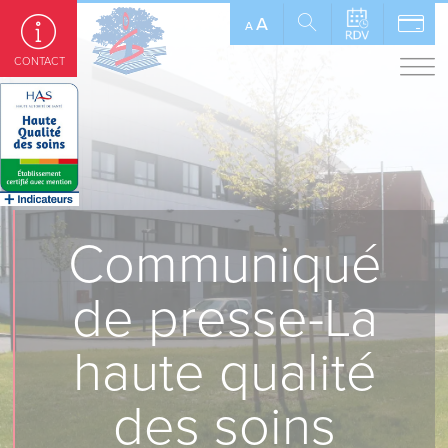
Panneau de gestion des cookies
A
A
CONTACT
Communiqué
de presse-La
haute qualité
des soins