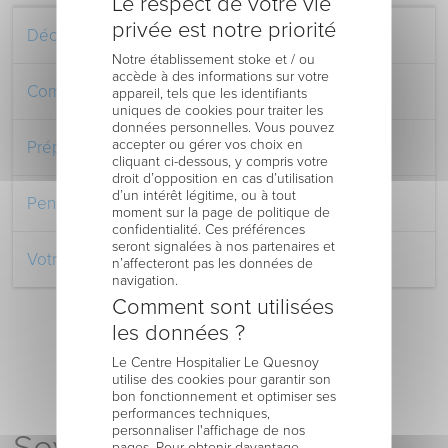
Le respect de votre vie
privée est notre priorité
Découvrez le Centre Hospitalier
Notre établissement stoke et / ou
accède à des informations sur votre
Comment venir au Centre Hospitalier
appareil, tels que les identifiants
uniques de cookies pour traiter les
données personnelles. Vous pouvez
accepter ou gérer vos choix en
Préparer votre séjour à l’Hôpital
cliquant ci-dessous, y compris votre
droit d’opposition en cas d’utilisation
d’un intérêt légitime, ou à tout
Pendant votre séjour à l’Hôpital
moment sur la page de politique de
confidentialité. Ces préférences
seront signalées à nos partenaires et
Votre retour au domicile
n’affecteront pas les données de
navigation.
Comment sont utilisées
les données ?
Le Centre Hospitalier Le Quesnoy
utilise des cookies pour garantir son
bon fonctionnement et optimiser ses
performances techniques,
personnaliser l'affichage de nos
pages. Pour obtenir davantage