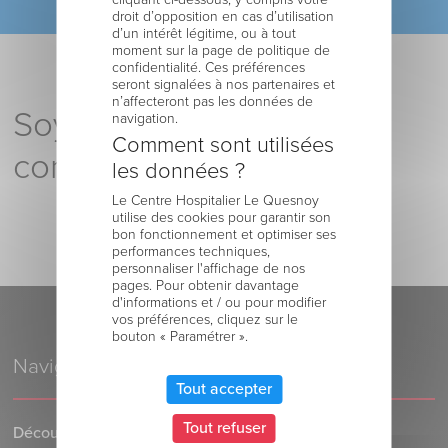
droit d’opposition en cas d’utilisation
d’un intérêt légitime, ou à tout
moment sur la page de politique de
confidentialité. Ces préférences
seront signalées à nos partenaires et
n’affecteront pas les données de
Soyez le premier à
navigation.
Comment sont utilisées
commenter !
les données ?
Le Centre Hospitalier Le Quesnoy
utilise des cookies pour garantir son
bon fonctionnement et optimiser ses
performances techniques,
personnaliser l'affichage de nos
pages. Pour obtenir davantage
d'informations et / ou pour modifier
vos préférences, cliquez sur le
bouton « Paramétrer ».
Navigation
Tout accepter
Tout refuser
Découvrez le Centre Hospitalier