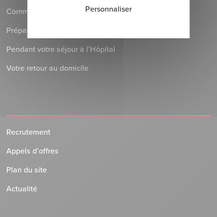
Personnaliser
Comment venir au Centre Hospitalier
Préparer votre séjour à l’Hôpital
Pendant votre séjour à l’Hôpital
Votre retour au domicile
Recrutement
Appels d’offres
Plan du site
Actualité