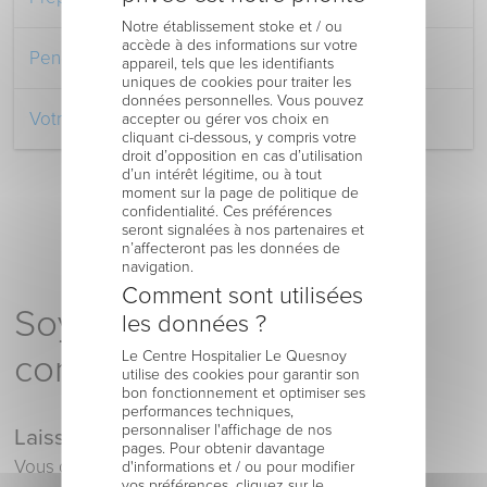
Notre établissement stoke et / ou
accède à des informations sur votre
Pendant votre séjour à l’Hôpital
appareil, tels que les identifiants
uniques de cookies pour traiter les
données personnelles. Vous pouvez
Votre retour au domicile
accepter ou gérer vos choix en
cliquant ci-dessous, y compris votre
droit d’opposition en cas d’utilisation
d’un intérêt légitime, ou à tout
moment sur la page de politique de
confidentialité. Ces préférences
seront signalées à nos partenaires et
n’affecteront pas les données de
navigation.
Comment sont utilisées
Soyez le premier à
les données ?
Le Centre Hospitalier Le Quesnoy
commenter !
utilise des cookies pour garantir son
bon fonctionnement et optimiser ses
performances techniques,
personnaliser l'affichage de nos
Laisser un commentaire
pages. Pour obtenir davantage
Vous devez
vous connecter
pour publier un
d'informations et / ou pour modifier
vos préférences, cliquez sur le