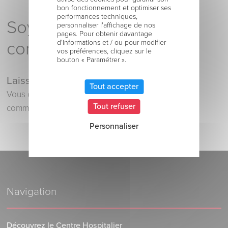
bon fonctionnement et optimiser ses
performances techniques,
Soyez le premier à
personnaliser l'affichage de nos
pages. Pour obtenir davantage
d'informations et / ou pour modifier
commenter !
vos préférences, cliquez sur le
bouton « Paramétrer ».
Laisser un commentaire
Tout accepter
Vous devez
vous connecter
pour publier un
Tout refuser
commentaire.
Personnaliser
Navigation
Découvrez le Centre Hospitalier