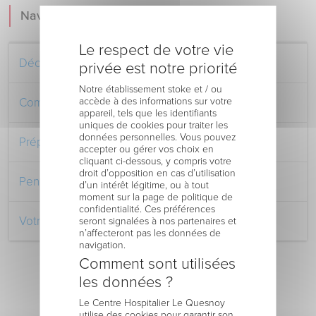
Navigation
Le respect de votre vie
Découvrez le Centre Hospitalier
privée est notre priorité
Notre établissement stoke et / ou
accède à des informations sur votre
Comment venir au Centre Hospitalier
appareil, tels que les identifiants
uniques de cookies pour traiter les
données personnelles. Vous pouvez
Préparer votre séjour à l’Hôpital
accepter ou gérer vos choix en
cliquant ci-dessous, y compris votre
droit d’opposition en cas d’utilisation
Pendant votre séjour à l’Hôpital
d’un intérêt légitime, ou à tout
moment sur la page de politique de
confidentialité. Ces préférences
Votre retour au domicile
seront signalées à nos partenaires et
n’affecteront pas les données de
navigation.
Comment sont utilisées
les données ?
Le Centre Hospitalier Le Quesnoy
utilise des cookies pour garantir son