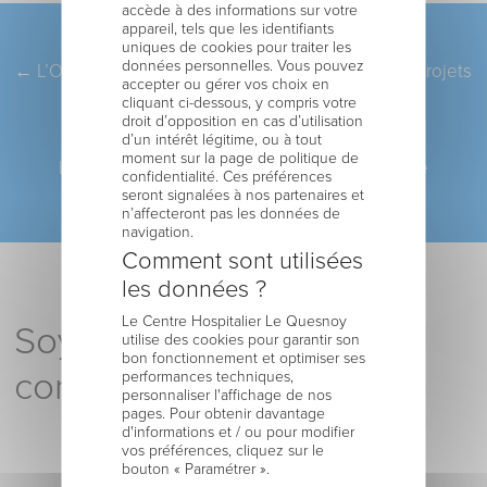
accède à des informations sur votre
appareil, tels que les identifiants
Pagination
ARTICLE PRÉCÉDENT
uniques de cookies pour traiter les
données personnelles. Vous pouvez
←
L’Observateur de l’Avesnois fait le point sur les projets
accepter ou gérer vos choix en
du CH du Quesnoy pour 2021
cliquant ci-dessous, y compris votre
droit d’opposition en cas d’utilisation
d’un intérêt légitime, ou à tout
ARTICLE SUIVANT
moment sur la page de politique de
La Voix du Nord s’est intéressé aux projets de
confidentialité. Ces préférences
seront signalées à nos partenaires et
l’établissement pour 2021
→
n’affecteront pas les données de
navigation.
Comment sont utilisées
les données ?
Le Centre Hospitalier Le Quesnoy
Soyez le premier à
utilise des cookies pour garantir son
bon fonctionnement et optimiser ses
commenter !
performances techniques,
personnaliser l'affichage de nos
pages. Pour obtenir davantage
d'informations et / ou pour modifier
vos préférences, cliquez sur le
bouton « Paramétrer ».