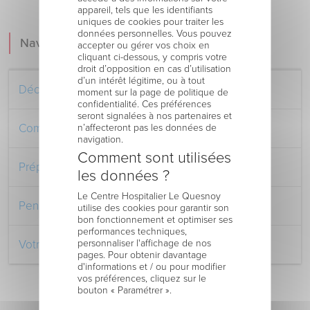
appareil, tels que les identifiants
uniques de cookies pour traiter les
données personnelles. Vous pouvez
Navigation
accepter ou gérer vos choix en
cliquant ci-dessous, y compris votre
droit d’opposition en cas d’utilisation
d’un intérêt légitime, ou à tout
Découvrez le Centre Hospitalier
moment sur la page de politique de
confidentialité. Ces préférences
seront signalées à nos partenaires et
Comment venir au Centre Hospitalier
n’affecteront pas les données de
navigation.
Comment sont utilisées
Préparer votre séjour à l’Hôpital
les données ?
Le Centre Hospitalier Le Quesnoy
Pendant votre séjour à l’Hôpital
utilise des cookies pour garantir son
bon fonctionnement et optimiser ses
performances techniques,
personnaliser l'affichage de nos
Votre retour au domicile
pages. Pour obtenir davantage
d'informations et / ou pour modifier
vos préférences, cliquez sur le
bouton « Paramétrer ».