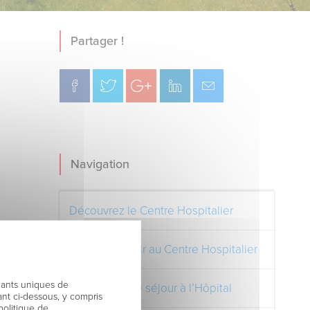
Partager !
Navigation
Découvrez le Centre Hospitalier
Comment venir au Centre Hospitalier
fiants uniques de
Préparer votre séjour à l’Hôpital
nt ci-dessous, y compris
politique de