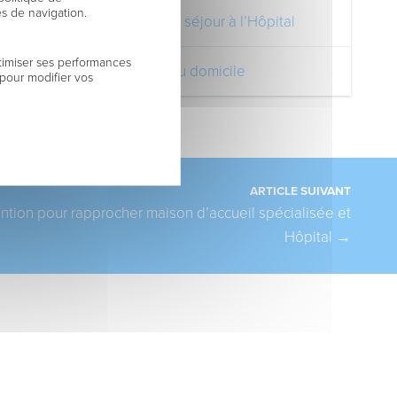
es de navigation.
Pendant votre séjour à l’Hôpital
timiser ses performances
Votre retour au domicile
 pour modifier vos
ARTICLE SUIVANT
ntion pour rapprocher maison d’accueil spécialisée et
Hôpital
→