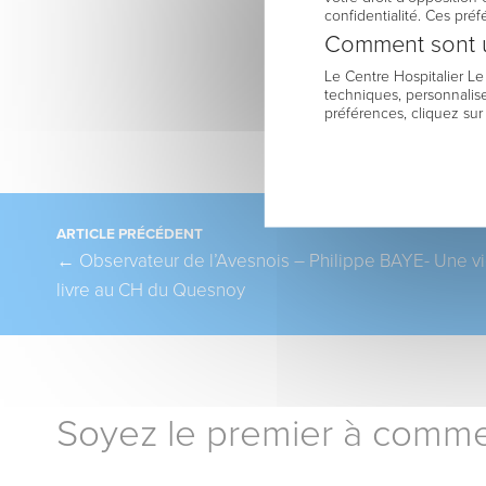
confidentialité. Ces pré
Comment sont u
Le Centre Hospitalier L
techniques, personnalise
préférences, cliquez sur
Pagination
ARTICLE PRÉCÉDENT
←
Observateur de l’Avesnois – Philippe BAYE- Une vi
livre au CH du Quesnoy
Soyez le premier à comme