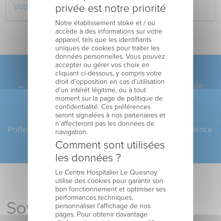
Votre retour au domicile
privée est notre priorité
Notre établissement stoke et / ou
accède à des informations sur votre
appareil, tels que les identifiants
uniques de cookies pour traiter les
données personnelles. Vous pouvez
accepter ou gérer vos choix en
cliquant ci-dessous, y compris votre
Pagination
ARTICLE PRÉCÉDENT
droit d’opposition en cas d’utilisation
←
Voix du Nord – Le service d’imagerie s’étoffe de
d’un intérêt légitime, ou à tout
quatre nouveaux praticiens
moment sur la page de politique de
confidentialité. Ces préférences
seront signalées à nos partenaires et
ARTICLE SUIVANT
n’affecteront pas les données de
Portes ouvertes et journée du patrimoine à la Résidence
navigation.
Vauban
→
Comment sont utilisées
les données ?
Le Centre Hospitalier Le Quesnoy
utilise des cookies pour garantir son
bon fonctionnement et optimiser ses
performances techniques,
Soyez le premier à
personnaliser l'affichage de nos
pages. Pour obtenir davantage