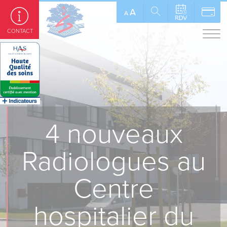
Panneau de gestion des cookies
A
A
CONTACT
4 nouveaux
Radiologues au
Centre
hospitalier du