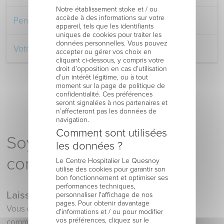
Notre établissement stoke et / ou
accède à des informations sur votre
Pendant votre séjour à l’Hôpital
appareil, tels que les identifiants
uniques de cookies pour traiter les
données personnelles. Vous pouvez
Votre retour au domicile
accepter ou gérer vos choix en
cliquant ci-dessous, y compris votre
droit d’opposition en cas d’utilisation
d’un intérêt légitime, ou à tout
moment sur la page de politique de
confidentialité. Ces préférences
seront signalées à nos partenaires et
n’affecteront pas les données de
navigation.
Comment sont utilisées
Soyez le premier à
les données ?
commenter !
Le Centre Hospitalier Le Quesnoy
utilise des cookies pour garantir son
bon fonctionnement et optimiser ses
performances techniques,
Laisser un commentaire
personnaliser l'affichage de nos
pages. Pour obtenir davantage
Vous devez
vous connecter
pour publier un
d'informations et / ou pour modifier
vos préférences, cliquez sur le
commentaire.