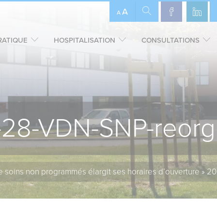
A
A
RATIQUE
HOSPITALISATION
CONSULTATIONS
-28-VDN-SNP-reorga
e soins non programmés élargit ses horaires d’ouverture
»
20