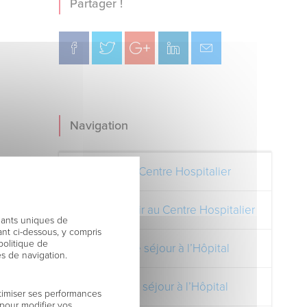
Partager !
Navigation
Découvrez le Centre Hospitalier
Comment venir au Centre Hospitalier
fiants uniques de
nt ci-dessous, y compris
politique de
Préparer votre séjour à l’Hôpital
es de navigation.
Pendant votre séjour à l’Hôpital
timiser ses performances
 pour modifier vos