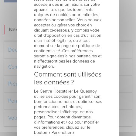
accède à des informations sur votre
appareil, tels que les identifiants
uniques de cookies pour traiter les
données personnelles. Vous pouvez
accepter ou gérer vos choix en
Navigation
cliquant ci-dessous, y compris votre
droit d’opposition en cas d’utilisation
d’un intérêt légitime, ou à tout
moment sur la page de politique de
Découvrez le Centre Hospitalier
confidentialité. Ces préférences
seront signalées à nos partenaires et
n’affecteront pas les données de
navigation.
Comment venir au Centre Hospitalier
Comment sont utilisées
les données ?
Préparer votre séjour à l’Hôpital
Le Centre Hospitalier Le Quesnoy
utilise des cookies pour garantir son
Pendant votre séjour à l’Hôpital
bon fonctionnement et optimiser ses
performances techniques,
personnaliser l'affichage de nos
pages. Pour obtenir davantage
Votre retour au domicile
d'informations et / ou pour modifier
vos préférences, cliquez sur le
bouton « Paramétrer ».